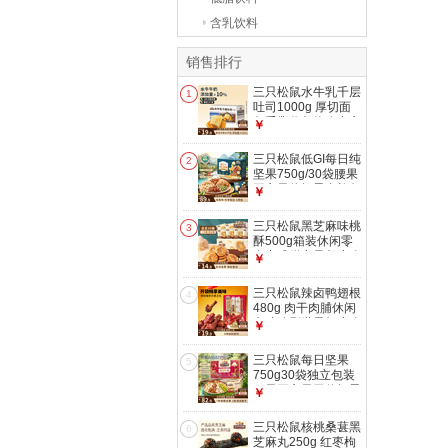
含乳饮料
销售排行
三只松鼠水牛乳千层
1
吐司1000g 厚切面
包手撕代餐饱腹点心
￥
零食
三只松鼠低GI每日纯
2
坚果750g/30袋腰果
开心果休闲零食礼包
￥
团购送礼
三只松鼠黑芝麻味桃
3
酥500g箱装休闲零
食中式糕点早餐小吃
￥
点心保质期混发
三只松鼠辣卤鸭翅根
4
480g 肉干肉脯休闲
卤味追剧世界杯小吃
￥
独立包装约16根
三只松鼠每日坚果
5
750g30袋独立包装
腰果开心果干休闲零
￥
食礼包团购送礼
三只松鼠核桃桑葚黑
6
芝麻丸250g 红枣枸