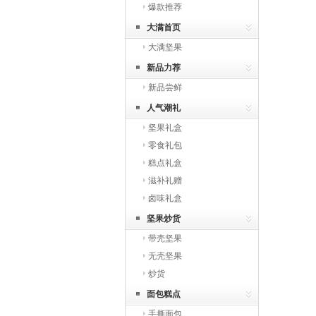
爆款推荐
大满首页
大满坚果
新品力荐
新品尝鲜
人气潮礼
坚果礼盒
零食礼包
糕点礼盒
滋补礼赠
卤味礼盒
坚果炒货
带壳坚果
无壳坚果
炒货
面包糕点
手撕面包