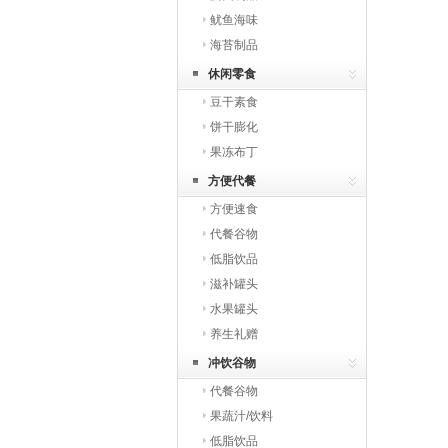
鱿鱼海味
海苔制品
休闲零食
豆干素食
饼干膨化
果冻布丁
方便代餐
方便速食
代餐谷物
低脂饮品
滋补罐头
水果罐头
养生礼赠
冲饮谷物
代餐谷物
果蔬汁/饮料
低脂饮品