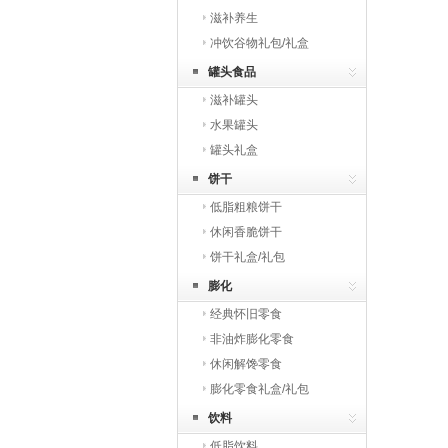
滋补养生
冲饮谷物礼包/礼盒
罐头食品
滋补罐头
水果罐头
罐头礼盒
饼干
低脂粗粮饼干
休闲香脆饼干
饼干礼盒/礼包
膨化
经典怀旧零食
非油炸膨化零食
休闲解馋零食
膨化零食礼盒/礼包
饮料
低脂饮料