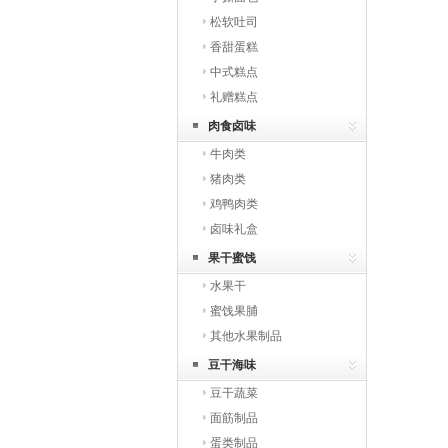
松软吐司
香甜蛋糕
中式糕点
礼赠糕点
肉食卤味
牛肉类
猪肉类
鸡鸭肉类
卤味礼盒
果干蜜饯
水果干
蜜饯果脯
其他水果制品
豆干海味
豆干蔬菜
面筋制品
蛋类制品