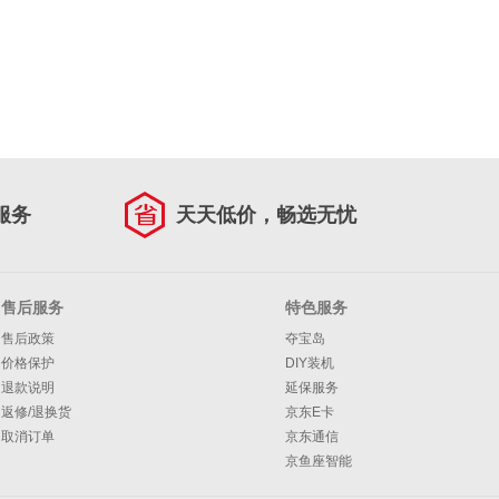
服务
天天低价，畅选无忧
售后服务
特色服务
售后政策
夺宝岛
价格保护
DIY装机
退款说明
延保服务
返修/退换货
京东E卡
取消订单
京东通信
京鱼座智能