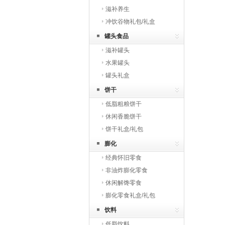
滋补养生
冲饮谷物礼包/礼盒
罐头食品
滋补罐头
水果罐头
罐头礼盒
饼干
低脂粗粮饼干
休闲香脆饼干
饼干礼盒/礼包
膨化
经典怀旧零食
非油炸膨化零食
休闲解馋零食
膨化零食礼盒/礼包
饮料
低脂饮料