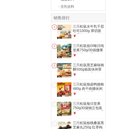
含乳饮料
销售排行
三只松鼠水牛乳千层
1
吐司1000g 厚切面
包手撕代餐饱腹点心
￥
零食
三只松鼠低GI每日纯
2
坚果750g/30袋腰果
开心果休闲零食礼包
￥
团购送礼
三只松鼠黑芝麻味桃
3
酥500g箱装休闲零
食中式糕点早餐小吃
￥
点心保质期混发
三只松鼠辣卤鸭翅根
4
480g 肉干肉脯休闲
卤味追剧世界杯小吃
￥
独立包装约16根
三只松鼠每日坚果
5
750g30袋独立包装
腰果开心果干休闲零
￥
食礼包团购送礼
三只松鼠核桃桑葚黑
6
芝麻丸250g 红枣枸