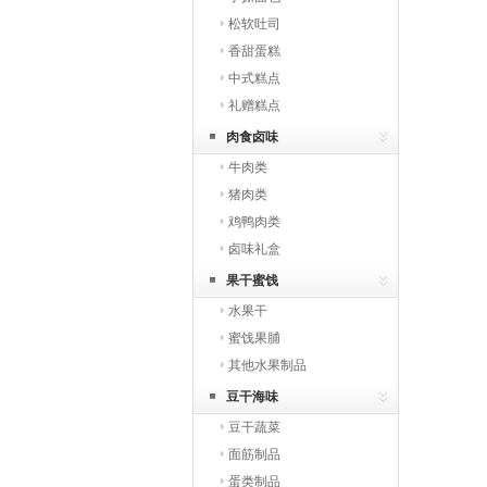
松软吐司
香甜蛋糕
中式糕点
礼赠糕点
肉食卤味
牛肉类
猪肉类
鸡鸭肉类
卤味礼盒
果干蜜饯
水果干
蜜饯果脯
其他水果制品
豆干海味
豆干蔬菜
面筋制品
蛋类制品