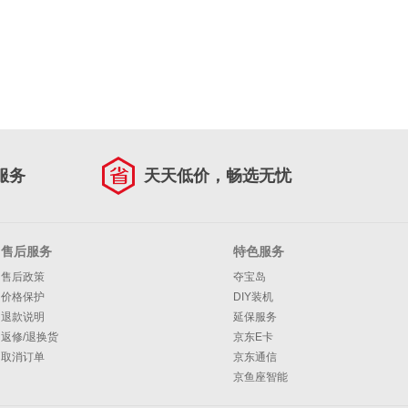
服务
天天低价，畅选无忧
售后服务
特色服务
售后政策
夺宝岛
价格保护
DIY装机
退款说明
延保服务
返修/退换货
京东E卡
取消订单
京东通信
京鱼座智能