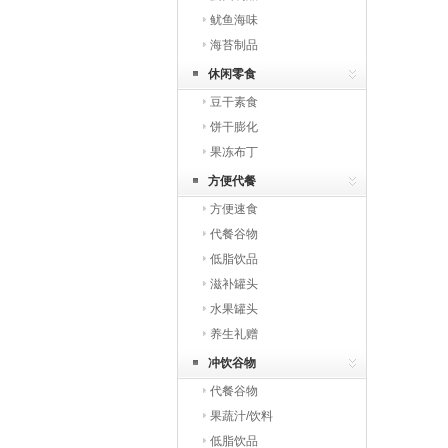
鱿鱼海味
海苔制品
休闲零食
豆干素食
饼干膨化
果冻布丁
方便代餐
方便速食
代餐谷物
低脂饮品
滋补罐头
水果罐头
养生礼赠
冲饮谷物
代餐谷物
果蔬汁/饮料
低脂饮品