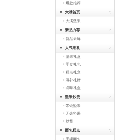
爆款推荐
大满首页
大满坚果
新品力荐
新品尝鲜
人气潮礼
坚果礼盒
零食礼包
糕点礼盒
滋补礼赠
卤味礼盒
坚果炒货
带壳坚果
无壳坚果
炒货
面包糕点
手撕面包